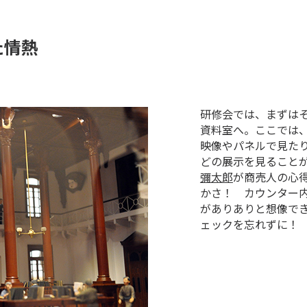
た情熱
研修会では、まずは
資料室へ。ここでは
映像やパネルで見た
どの展示を見ること
彌太郎
が商売人の心
かさ！ カウンター
がありありと想像で
ェックを忘れずに！