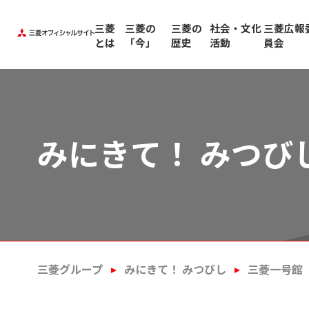
三菱
三菱の
三菱の
社会・文化
三菱広報
とは
「今」
歴史
活動
員会
みにきて！ みつび
三菱グループ
みにきて！ みつびし
三菱一号館