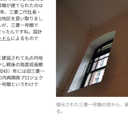
号館が建てられたのは
3）年、三菱二代社長・
内地区を買い取りまし
ルが、三菱一号館で
だったんですね。設計
ンドル
によるもので
と建設されて丸の内地
かし戦後の高度成長期
和43）年には旧三菱一
の内再開発プロジェク
一号館というわけで
復元された三菱一号館の窓から、
る。