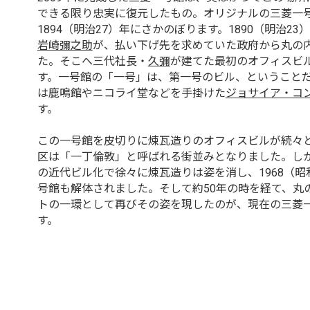
できる限り忠実に復元したもの。オリジナルの三菱一
1894（明治27）年にさかのぼります。1890（明治2
岩崎彌之助
が、払い下げ先を求めていた政府から丸の
た。そこへ三代社長・
久彌
が建てた最初のオフィスビ
す。一号館の「一号」は、第一号のビル、ということ
は鹿鳴館やニコライ堂などを手掛けた
ジョサイア・コ
す。
この一号館を皮切りに煉瓦造りのオフィスビルが続々
区は「一丁倫敦」と呼ばれる街並みとなりました。し
の近代ビル化で徐々に煉瓦造りは姿を消し、1968（昭
号館も解体されました。そして約50年の時を経て、丸
トの一環として再びその姿を現したのが、現在の三菱
す。