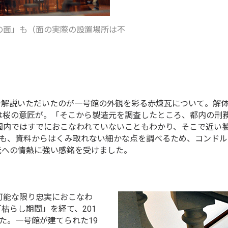
の面」も（面の実際の設置場所は不
で解説いただいたのが一号館の外観を彩る赤煉瓦について。解
は桜の意匠が。「そこから製造元を調査したところ、都内の刑
国内ではすでにおこなわれていないこともわかり、そこで近い
ても、資料からはくみ取れない細かな点を調べるため、コンド
元への情熱に強い感銘を受けました。
可能な限り忠実におこなわ
枯らし期間」を経て、201
た。一号館が建てられた19