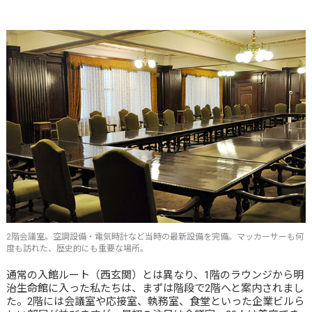
2階会議室。空調設備・電気時計など当時の最新設備を完備。マッカーサーも何
度も訪れた、歴史的にも重要な場所。
通常の入館ルート（西玄関）とは異なり、1階のラウンジから明
治生命館に入った私たちは、まずは階段で2階へと案内されまし
た。2階には会議室や応接室、執務室、食堂といった企業ビルら