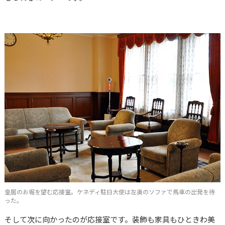
皇居のお堀を望む応接室。ケネディ駐日大使は左奥のソファで馬車の出発を待
った。
そして次に向かったのが応接室です。装飾も家具もひときわ美