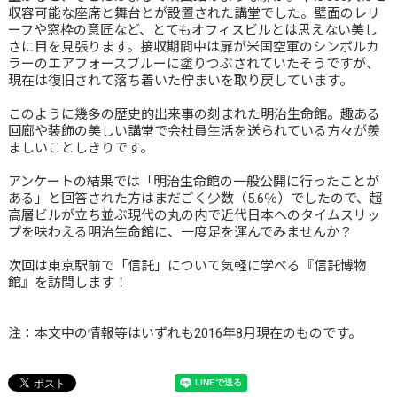
収容可能な座席と舞台とが設置された講堂でした。壁面のレリ
ーフや窓枠の意匠など、とてもオフィスビルとは思えない美し
さに目を見張ります。接収期間中は扉が米国空軍のシンボルカ
ラーのエアフォースブルーに塗りつぶされていたそうですが、
現在は復旧されて落ち着いた佇まいを取り戻しています。
このように幾多の歴史的出来事の刻まれた明治生命館。趣ある
回廊や装飾の美しい講堂で会社員生活を送られている方々が羨
ましいことしきりです。
アンケートの結果では「明治生命館の一般公開に行ったことが
ある」と回答された方はまだごく少数（5.6％）でしたので、超
高層ビルが立ち並ぶ現代の丸の内で近代日本へのタイムスリッ
プを味わえる明治生命館に、一度足を運んでみませんか？
次回は東京駅前で「信託」について気軽に学べる『信託博物
館』を訪問します！
注：本文中の情報等はいずれも2016年8月現在のものです。