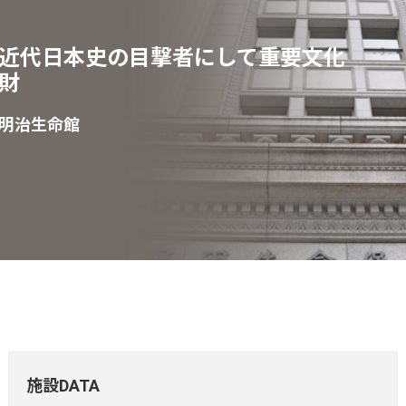
近代日本史の目撃者にして重要文化
財
明治生命館
施設DATA