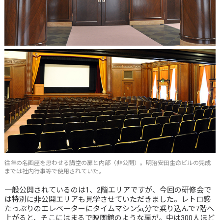
往年の名画座を思わせる講堂の扉と内部（非公開）。明治安田生命ビルの完成
までは社内行事等で使用されていた。
一般公開されているのは1、2階エリアですが、今回の研修会で
は特別に非公開エリアも見学させていただきました。レトロ感
たっぷりのエレベーターにタイムマシン気分で乗り込んで7階へ
上がると、そこにはまるで映画館のような扉が。中は300人ほど