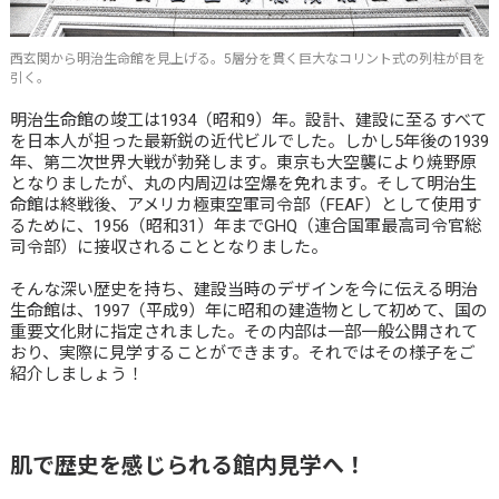
西玄関から明治生命館を見上げる。5層分を貫く巨大なコリント式の列柱が目を
引く。
明治生命館の竣工は1934（昭和9）年。設計、建設に至るすべて
を日本人が担った最新鋭の近代ビルでした。しかし5年後の1939
年、第二次世界大戦が勃発します。東京も大空襲により焼野原
となりましたが、丸の内周辺は空爆を免れます。そして明治生
命館は終戦後、アメリカ極東空軍司令部（FEAF）として使用す
るために、1956（昭和31）年までGHQ（連合国軍最高司令官総
司令部）に接収されることとなりました。
そんな深い歴史を持ち、建設当時のデザインを今に伝える明治
生命館は、1997（平成9）年に昭和の建造物として初めて、国の
重要文化財に指定されました。その内部は一部一般公開されて
おり、実際に見学することができます。それではその様子をご
紹介しましょう！
肌で歴史を感じられる館内見学へ！