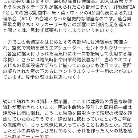
しい部屋が並びますが、最初の注目は会議室。30人は着席でき
そうな大きなテーブルが据えられたこの部屋こそが、終戦後FEA
Fとしての接収期間中、米・英・中・ソの4か国代表による対日
理事会（ACJ）の会場となった歴史的な部屋なのです。連合国
軍最高司令官D. マッカーサーもこの部屋には何度も足を運んだ
と聞いては、思わず緊張もしてしまうというものです。
一方でこの会議室をはじめとする各部屋には冷暖房が完備さ
れ、空気で書類を送るエアシューター、セントラルクリーナー
（各室に据え付けられた吸気口にホースを接続して使用する掃
除機）、さらには電気時計や自家発電装置など、当時のオフィ
スビルの最新設備がずらりと揃っている点にも注目です。意匠
の凝らされた壁の下の方にセントラルクリーナー用の穴があい
ています。見学の際はお見逃しなく！
続いて訪れたのは資料・展示室。ここでは建設時の貴重な映像
資料が展示されています。明治生命館を設計した岡田信一郎は
建設中に病に倒れ、こうした映像を撮影させて現場の状況を確
認していたのだそうです。建設業に携わっていたというご年配
の来館者が、じっと映像に見入っていることもあるとか。完成
したビルの素晴らしさだけでなく、それを作った人々の熱を感
じられるコーナーです。