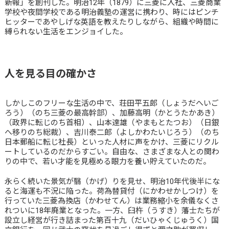
新報」を創刊した。明治12年（1879）に三菱に入社、三菱商業
学校や夜間学校である明治義塾の運営に携わり、時にはピンチ
ヒッターであやしげな英語を教えたりしながら、組織や時間に
縛られない生活をエンジョイした。
人を見る目の確かさ
しかしこのフリーな生活の中で、荘田平五郎（しょうだへいご
ろう）（のち三菱の最高幹部）、加藤高明（かとうたかあき）
（政界に転じのち首相）、山本達雄（やまもとたつお）（日銀
へ移りのち総裁）、吉川泰二郎（よしかわたいじろう）（のち
日本郵船に転じ社長）といった人材に声をかけ、三菱にリクル
ートしているのだからすごい。自由な、さまざまな人との関わ
りの中で、若い才能を見極める眼力を養い貯えていたのだ。
永らく続いた景気が翳（かげ）りを見せ、明治10年代後半にな
ると海運も不況に陥った。荷為替貸付（にかわせかしつけ）を
行っていた三菱為換店（かわせてん）は業務縮小を余儀なくさ
れついに18年廃業となった。一方、臼杵（うすき）藩士たちが
設立し経営が行き詰まった第百十九（だいひゃくじゅうく）国