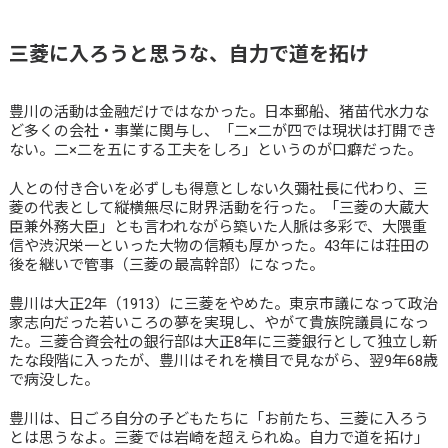
三菱に入ろうと思うな、自力で道を拓け
豊川の活動は金融だけではなかった。日本郵船、猪苗代水力な
ど多くの会社・事業に関与し、「二×二が四では現状は打開でき
ない。二×二を五にする工夫をしろ」というのが口癖だった。
人との付き合いを必ずしも得意としない久彌社長に代わり、三
菱の代表として縦横無尽に財界活動を行った。「三菱の大蔵大
臣兼外務大臣」とも言われながら築いた人脈は多彩で、大隈重
信や渋沢栄一といった大物の信頼も厚かった。43年には荘田の
後を継いで管事（三菱の最高幹部）になった。
豊川は大正2年（1913）に三菱をやめた。東京市議になって政治
家志向だった若いころの夢を実現し、やがて貴族院議員になっ
た。三菱合資会社の銀行部は大正8年に三菱銀行として独立し新
たな段階に入ったが、豊川はそれを横目で見ながら、翌9年68歳
で病没した。
豊川は、日ごろ自分の子どもたちに「お前たち、三菱に入ろう
とは思うなよ。三菱では岩崎を超えられぬ。自力で道を拓け」