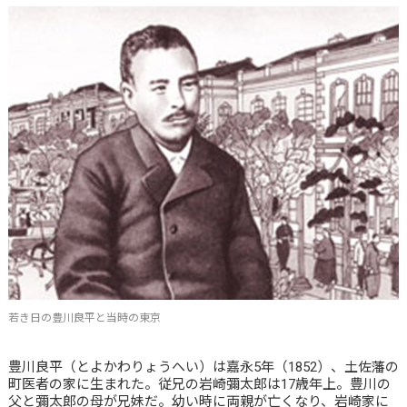
若き日の豊川良平と当時の東京
豊川良平（とよかわりょうへい）は嘉永5年（1852）、土佐藩の
町医者の家に生まれた。従兄の岩崎彌太郎は17歳年上。豊川の
父と彌太郎の母が兄妹だ。幼い時に両親が亡くなり、岩崎家に