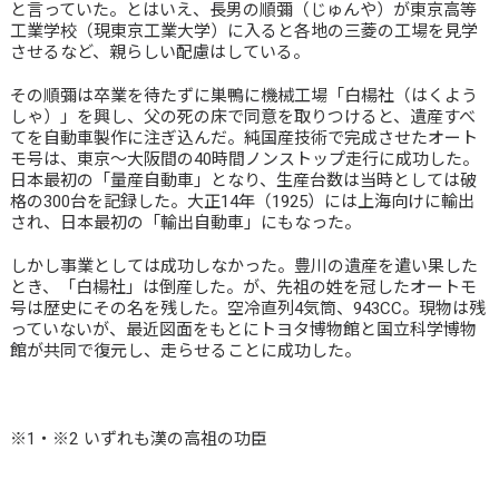
と言っていた。とはいえ、長男の順彌（じゅんや）が東京高等
工業学校（現東京工業大学）に入ると各地の三菱の工場を見学
させるなど、親らしい配慮はしている。
その順彌は卒業を待たずに巣鴨に機械工場「白楊社（はくよう
しゃ）」を興し、父の死の床で同意を取りつけると、遺産すべ
てを自動車製作に注ぎ込んだ。純国産技術で完成させたオート
モ号は、東京～大阪間の40時間ノンストップ走行に成功した。
日本最初の「量産自動車」となり、生産台数は当時としては破
格の300台を記録した。大正14年（1925）には上海向けに輸出
され、日本最初の「輸出自動車」にもなった。
しかし事業としては成功しなかった。豊川の遺産を遣い果した
とき、「白楊社」は倒産した。が、先祖の姓を冠したオートモ
号は歴史にその名を残した。空冷直列4気筒、943CC。現物は残
っていないが、最近図面をもとにトヨタ博物館と国立科学博物
館が共同で復元し、走らせることに成功した。
※1・※2
いずれも漢の高祖の功臣