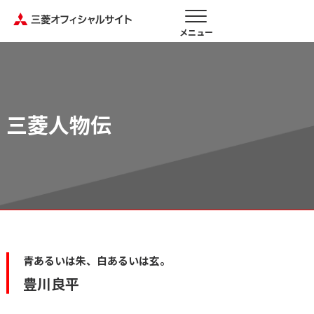
メニュー
三菱人物伝
青あるいは朱、白あるいは玄。
豊川良平