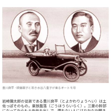
豊川良平 ･順彌親子と若き水谷八重子が乗るオートモ号
岩崎彌太郎の従弟である豊川良平（とよかわりょうへい）は土
佐っぽそのもの。豪放磊落（ごうほうらいらく）。三菱の幹部
になってからも土佐弁丸出しで、慣れない人にはなかなか聞き