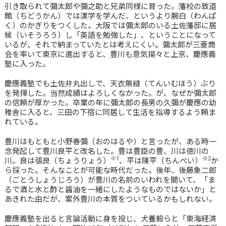
引き取られて彌太郎や彌之助と兄弟同様に育った。藩校の致道
館（ちどうかん）では漢学を学んだ、というより腕白（わんぱ
く）のかぎりをつくした。大阪では彌太郎のいる土佐藩邸に居
候（いそうろう）し「英語を勉強した」、ということになって
いるが、それで納まっていたとは考えにくい。彌太郎が三菱商
会を率いて東京に進出すると、豊川も意気揚々と上京、慶應義
塾に入った。
慶應義塾でも土佐弁丸出しで、天衣無縫（てんいむほう）ぶり
を発揮した。当然成績はよろしくなかった。が、なぜか彌太郎
の信頼が厚かった。卒業の年に彌太郎の長男の久彌が慶應の幼
稚舎に入ると、三田の下宿に同居して生活を指導するよう頼ま
れている。
豊川はもともと小野春彌（おのはるや）と言ったが、ある時一
念発起して豊川良平と改名した。豊は豊臣の豊、川は徳川の
※1
※2
川。良は張良（ちょうりょう）
、平は陳平（ちんぺい）
か
ら採った。そんなことが可能な時代だった。後年、後藤象二郎
（ごとうしょうじろう）が豊川の名前のいわれを聞いて、「ま
るで酒と水と酢と醤油を一緒にしたようなものではないか」と
あきれた由だが、案外豊川の本質をついているかもしれない。
慶應義塾を出ると言論活動に身を投じ、犬養毅らと「東海経済