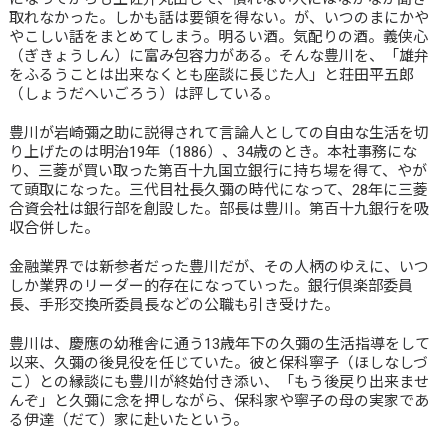
取れなかった。しかも話は要領を得ない。が、いつのまにかや
やこしい話をまとめてしまう。明るい酒。気配りの酒。義侠心
（ぎきょうしん）に富み包容力がある。そんな豊川を、「雄弁
をふるうことは出来なくとも座談に長じた人」と荘田平五郎
（しょうだへいごろう）は評している。
豊川が岩崎彌之助に説得されて言論人としての自由な生活を切
り上げたのは明治19年（1886）、34歳のとき。本社事務にな
り、三菱が買い取った第百十九国立銀行に持ち場を得て、やが
て頭取になった。三代目社長久彌の時代になって、28年に三菱
合資会社は銀行部を創設した。部長は豊川。第百十九銀行を吸
収合併した。
金融業界では新参者だった豊川だが、その人柄のゆえに、いつ
しか業界のリーダー的存在になっていった。銀行倶楽部委員
長、手形交換所委員長などの公職も引き受けた。
豊川は、慶應の幼稚舎に通う13歳年下の久彌の生活指導をして
以来、久彌の後見役を任じていた。彼と保科寧子（ほしなしづ
こ）との縁談にも豊川が終始付き添い、「もう後戻り出来ませ
んぞ」と久彌に念を押しながら、保科家や寧子の母の実家であ
る伊達（だて）家に赴いたという。