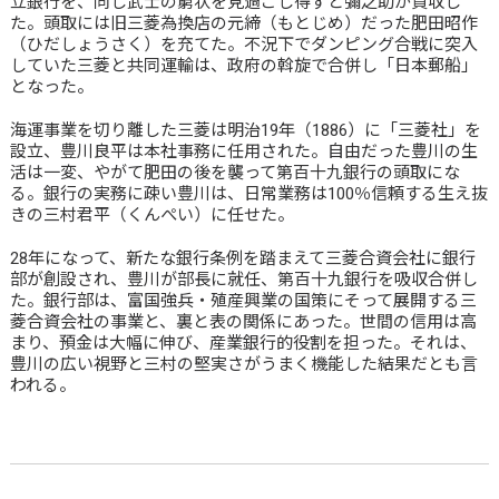
立銀行を、同じ武士の窮状を見過ごし得ずと彌之助が買収し
た。頭取には旧三菱為換店の元締（もとじめ）だった肥田昭作
（ひだしょうさく）を充てた。不況下でダンピング合戦に突入
していた三菱と共同運輸は、政府の斡旋で合併し「日本郵船」
となった。
海運事業を切り離した三菱は明治19年（1886）に「三菱社」を
設立、豊川良平は本社事務に任用された。自由だった豊川の生
活は一変、やがて肥田の後を襲って第百十九銀行の頭取にな
る。銀行の実務に疎い豊川は、日常業務は100％信頼する生え抜
きの三村君平（くんぺい）に任せた。
28年になって、新たな銀行条例を踏まえて三菱合資会社に銀行
部が創設され、豊川が部長に就任、第百十九銀行を吸収合併し
た。銀行部は、富国強兵・殖産興業の国策にそって展開する三
菱合資会社の事業と、裏と表の関係にあった。世間の信用は高
まり、預金は大幅に伸び、産業銀行的役割を担った。それは、
豊川の広い視野と三村の堅実さがうまく機能した結果だとも言
われる。