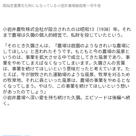
国指定重要文化財にもなっている小岩井農場施設第一号牛舎
小岩井農牧株式会社が設立されたのは昭和13（1938）年。それ
まで農場は久彌の個人的経営で、私財を投じていたという。
「そのとき久彌さんは、『農場は庭園のようなきれいな農場に
してほしい』と言われたそうです。もともと今の農場の風景と
いうのは、事業を拡大させる中で成立してきた風景であり、事
業をやめてしまえばなくなってしまいます。久彌さんの言葉
は、事業を続けてほしいという意味だったと考えています。た
とえば、牛が放牧された運動場のような風景、牧草を刈るため
の牧草地、それに森といった風景は、農場の事業をやめるとな
くなってしまう。やはり、この事業を続けてほしいという想い
があったのでしょう」
小岩井農場へ深い愛を持ち続けた久彌。エピソードは後編へ続
く。