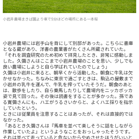
小岩井農場まきば園より車で5分ほどの場所にある一本桜
小岩井農場には岩手山を背にして別邸があった。こちらに書庫
となる蔵があり、洋書の農業書がたくさん所蔵されていた。
「それを調査研究のため初めて拝見したとき、非常に感動しま
した。久彌さんはここまで小岩井農場のことを思い、少しでも
良い農場にしようと自ら学ばれていたのでしょう」
久彌は小岩井に来ると、朝早くから活動した。朝食に牛乳は欠
かせなかった。ちなみに東京で過ごすときは、駒込の屋敷まで
小岩井の乳牛を運んで、牛乳を搾っていたそうだ。朝食のあと
は、散歩をしたり、自ら乗馬したりして農場内をニッカボッカ
姿で見て回った。その後は読書をすることが多かった。孫であ
る寛彌さんにも、ハエがうるさいからと、よくハエ採りを指示
していたという。
ときには従業員を注意することはあったが、それは直接的では
なかった。
「あるとき久彌さんは『馬車を並べて楽しそうに話をしながら
作業していたよ』というようなことをおっしゃったそうです。
それは並べて走っていると危ないからやめさせたほうがいいと