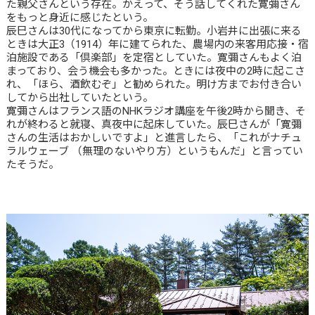
た親父さんという存在。かえって、そう話してくれた寛彌さん
をもっと身近に感じたという。
辰巳さんは30代になってから東京に転勤。小岩井に出張に来る
ときは大正3（1914）年に建てられた、農場内の来客用応接・宿
泊施設である「倶楽部」を定宿としていた。寛彌さんもよく泊
まっており、会う機会も多かった。ときには夜中の2時に起こさ
れ、「ほら、酒飲むぞ」と勧められた。明け方までお付き合い
してから出社していたという。
寛彌さんはフランス語のNHKラジオ講座を午後2時から聞き、そ
れが終わると就寝、真夜中に起床していた。辰巳さんが「寛彌
さんの生活はおかしいですよ」と進言したら、「これがナチュ
ラルウェーブ （無理のないやり方）というもんだ」と言ってい
たそうだ。