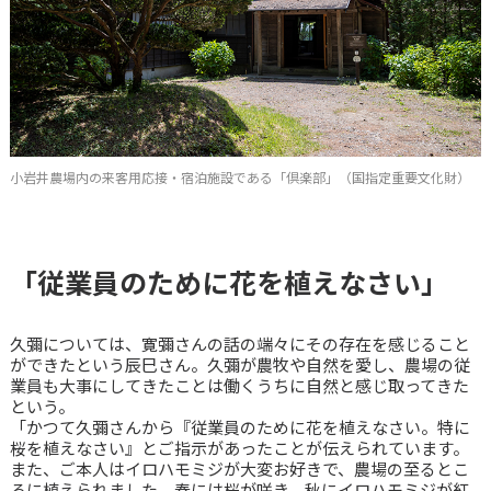
小岩井農場内の来客用応接・宿泊施設である「倶楽部」（国指定重要文化財）
「従業員のために花を植えなさい」
久彌については、寛彌さんの話の端々にその存在を感じること
ができたという辰巳さん。久彌が農牧や自然を愛し、農場の従
業員も大事にしてきたことは働くうちに自然と感じ取ってきた
という。
「かつて久彌さんから『従業員のために花を植えなさい。特に
桜を植えなさい』とご指示があったことが伝えられています。
また、ご本人はイロハモミジが大変お好きで、農場の至るとこ