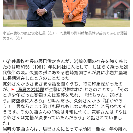
小岩井農牧の辰巳俊之社長（左）、同農場の資料館館長兼学芸員である野澤裕
美さん（右）
小岩井農牧社長の辰巳俊之さんが、岩崎久彌の存在を強く感じ
たのは昭和56（1981）年に同社に入社して、しばらく経った20
代後半の頃。久彌の孫にあたる岩崎寛彌さんが夏に小岩井農場
に長期滞在したときのことだった。
寛彌さんからさまざまな話を聞くうち、特に印象深かったの
が、
湯島の岩崎邸
が空襲に見舞われたときのことだ。「その
とき少年だった寛彌さんは空襲を恐れ、『爺ちゃん、逃げよ
う。防空壕に入ろう』と叫んだら、久彌さんから『ばかやろ
う！ 男ならここで逃げも隠れもしないものだ』と言われたそ
うです。その久彌さんの印象は非常に怖く、寛彌さんは『やは
り爺さんは覚悟が決まっていたんだろう』と話されていまし
た」
当時の寛彌さんは、辰巳さんにとっては頑固一徹な、年の離れ