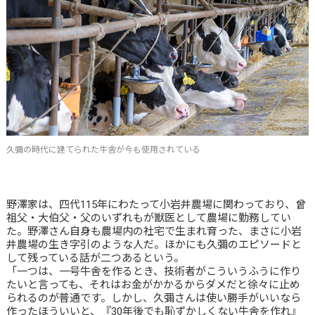
久彌の時代に建てられた牛舎が今も使用されている
野澤家は、四代115年にわたって小岩井農場に関わっており、曾
祖父・大伯父・父のいずれもが獣医として農場に勤務してい
た。野澤さん自身も農場内の社宅で生まれ育った、まさに小岩
井農場の生き字引のような人だ。ほかにも久彌のエピソードと
して残っている話が二つあるという。
「一つは、一号牛舎を作るとき、技術者がこういうふうに作り
たいと言っても、それはお金がかかるからダメだと徐々に止め
られるのが普通です。しかし、久彌さんは使い勝手がいいなら
作ったほういいと、『30年後でも恥ずかしくない牛舎を作れ』