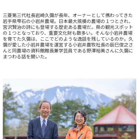
三菱第三代社長岩崎久彌が長年、オーナーとして携わってきた
岩手県雫石の小岩井農場。日本最大規模の農場の１つとされ、
宮沢賢治の詩にも登場する歴史ある農場だ。県の観光スポット
の１つとなっており、重要文化財も数多い。そんな小岩井農場
を育てた久彌は、ここでどのような逸話を残しているのか。久
彌が愛した小岩井農場を運営する小岩井農牧社長の辰巳俊之さ
んと同農場の資料館館長兼学芸員である野澤裕美さんに久彌に
まつわる話を聞いた。