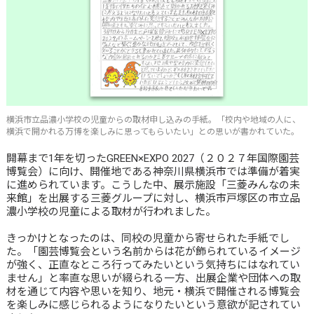
横浜市立品濃小学校の児童からの取材申し込みの手紙。「校内や地域の人に、
横浜で開かれる万博を楽しみに思ってもらいたい」との思いが書かれていた。
開幕まで1年を切ったGREEN×EXPO 2027（２０２７年国際園芸
博覧会）に向け、開催地である神奈川県横浜市では準備が着実
に進められています。こうした中、展示施設「三菱みんなの未
来館」を出展する三菱グループに対し、横浜市戸塚区の市立品
濃小学校の児童による取材が行われました。
きっかけとなったのは、同校の児童から寄せられた手紙でし
た。「園芸博覧会という名前からは花が飾られているイメージ
が強く、正直なところ行ってみたいという気持ちにはなれてい
ません」と率直な思いが綴られる一方、出展企業や団体への取
材を通じて内容や思いを知り、地元・横浜で開催される博覧会
を楽しみに感じられるようになりたいという意欲が記されてい