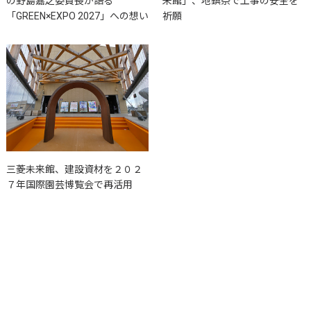
の野島嘉之委員長が語る
来館」、地鎮祭で工事の安全を
「GREEN×EXPO 2027」への想い
祈願
三菱未来館、建設資材を２０２
７年国際園芸博覧会で再活用